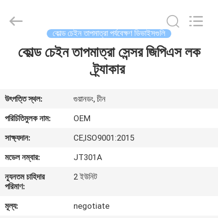
Shenzhen
Joint
Technology
Co.,
Ltd..
কোল্ড চেইন তাপমাত্রা পর্যবেক্ষণ ডিভাইসগুলি
All
Rights
Reserved.
কোল্ড চেইন তাপমাত্রা সেন্সর জিপিএস লক
বাড়ি
ট্র্যাকার
পণ্য
উৎপত্তি স্থল:
গুয়ানডং, চীন
VR
পরিচিতিমুলক নাম:
OEM
প্রদর্শন
সাক্ষ্যদান:
CE,ISO9001:2015
মডেল নম্বার:
JT301A
আমাদের
সম্পর্কে
ন্যূনতম চাহিদার
2 ইউনিট
পরিমাণ:
মূল্য:
negotiate
কারখানা