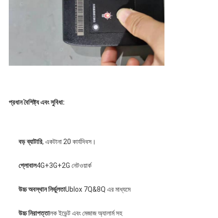
প্রধান বৈশিষ্ট্য এবং সুবিধা:
বড়
ব্যাটারি
, একটানা 20 কার্যদিবস।
গ্লোবাল
4G+3G+2G নেটওয়ার্ক
উচ্চ অবস্থান নির্ভুলতা
Ublox 7Q&8Q এর মাধ্যমে
উচ্চ নিরাপত্তা
লক ইভেন্ট এবং মেজাজ অ্যালার্ম সহ