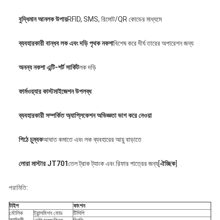
বুদ্ধিমান আনলক উপায়
RFID, SMS, রিমোট/QR কোডের মাধ্যমে
ব্যবহারকারী বান্ধব লক এবং দড়ি পৃথক নকশা
বিশেষ করে দীর্ঘ তারের অপারেশন জন্য
অনন্য নকশা এন্টি-শর্ট সার্কিট
লক দড়ি
ফার্মওয়্যার কাস্টমাইজেশন উপলব্ধ
ব্যবহারকারী সম্পর্কিত অ্যাপ্লিকেশন অভিজ্ঞতা ভাগ করে নেওয়া
পিঠে চুম্বক
আঘাত কমাতে এবং লক ব্যবহারের আয়ু বাড়াতে
লোরা মাস্টার JT701
তেল ট্রাক ট্যাংক এবং রিফার পাত্রের জন্য[
ঐচ্ছিক
]
পরামিতি:
টাইপ
ফাংশন
মৌলিক 
ট্রান্সমিশন মোড
টিসিপি
কার্যাবলী