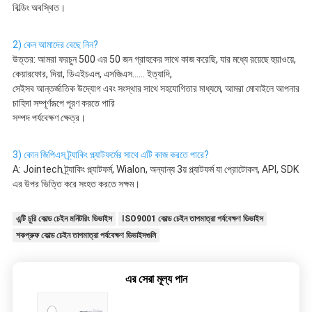
বিল্ডিং অবস্থিত।
2) কেন আমাদের বেছে নিন?
উত্তর: আমরা ফরচুন 500 এর 50 জন গ্রাহকের সাথে কাজ করেছি, যার মধ্যে রয়েছে হুয়াওয়ে, 
কেয়ারফোর, দিয়া, ডিএইচএল, এসজিএস...... ইত্যাদি,
সেইসব আন্তর্জাতিক উদ্যোগ এবং সংস্থার সাথে সহযোগিতার মাধ্যমে, আমরা মোবাইলে আপনার 
চাহিদা সম্পূর্ণরূপে পূরণ করতে পারি
সম্পদ পর্যবেক্ষণ ক্ষেত্র।
3) কোন জিপিএস ট্র্যাকিং প্ল্যাটফর্মের সাথে এটি কাজ করতে পারে?
A: Jointech ট্র্যাকিং প্ল্যাটফর্ম, Wialon, অন্যান্য 3য় প্ল্যাটফর্ম যা প্রোটোকল, API, SDK 
এর উপর ভিত্তি করে সংহত করতে সক্ষম।
এন্টি চুরি কোল্ড চেইন মনিটরিং ডিভাইস
ISO9001 কোল্ড চেইন তাপমাত্রা পর্যবেক্ষণ ডিভাইস
শকপ্রুফ কোল্ড চেইন তাপমাত্রা পর্যবেক্ষণ ডিভাইসগুলি
এর সেরা মূল্য পান