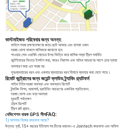
কাস্টমাইজড পরিষেবার জন্য অনন্য:
ফাইলে সহজ রক্ষণাবেক্ষণের জন্য ছোট আকার এবং হালকা ওজন
দরজা খোলা থাকলে মালিককে জানানো হবে
পাওয়ার সেভ ওয়ার্কিং মোডের উপর ভিত্তি করে মাসিক লম্বা ট্রিপ সমর্থিত
কন্টেইনারের ভিতরে ইনস্টল করা, আরও নিরাপদ এবং অবৈধ আচরণের আগে চোর দ্বারা 
অপসারণ করা এত সহজ নয়
পুনঃব্যবহারের ধরন এবং একবার ব্যবহারের ধরন হিসাবে ব্যবহার করা যেতে পারে।
রিমোট কন্ট্রোলের জন্য জয়েন্ট ক্লাউড ট্র্যাকিং প্ল্যাটফর্ম
লাইভ টাইম দরজা অবস্থা এবং অবস্থান রিপোর্ট
ট্র্যাকিং বিশদ, অ্যালার্ম, ড্রাইভিং আচরণের একাধিক প্রতিবেদন...
দরজা খোলা এবং বন্ধ অবস্থা
দূরবর্তী পর্যবেক্ষণ
ট্রেস রিপোর্ট
ট্রিপ রুট প্ল্যান...
FAQ:
নেভিগেশন ধারক GPS সীল
1) আপনার নিজের কারখানা আছে?
উত্তর: হ্যাঁ, 15+ বছরের ইতিহাস সহ চীনের গুয়াংডং-এ Jointech কারখানা এবং অফিস 