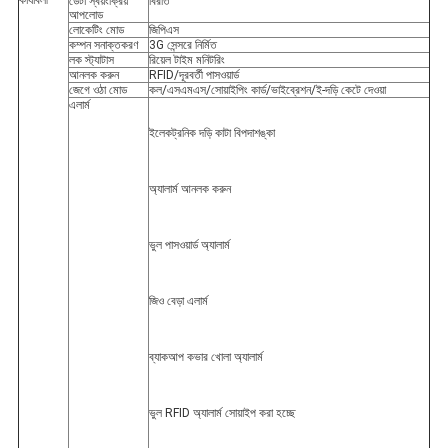
ডেটা স্বয়ংক্রিয় 
বিরতি
আপলোড
লোকেটিং মোড
জিপিএস
কম্পন সনাক্তকরণ
3G সেন্সরে নির্মিত
লক স্ট্যাটাস
রিয়েল টাইম মনিটরিং
আনলক করুন
RFID/দূরবর্তী পাসওয়ার্ড
জেগে ওঠা মোড
কল/এসএমএস/সোয়াইপিং কার্ড/ভাইব্রেশন/ই-দড়ি কেটে দেওয়া
এলার্ম
ইলেকট্রনিক দড়ি কাটা বিপদাশঙ্কা
অ্যালার্ম আনলক করুন
ভুল পাসওয়ার্ড অ্যালার্ম
জিও বেড়া এলার্ম
ব্যাকআপ কভার খোলা অ্যালার্ম
ভুল RFID অ্যালার্ম সোয়াইপ করা হচ্ছে