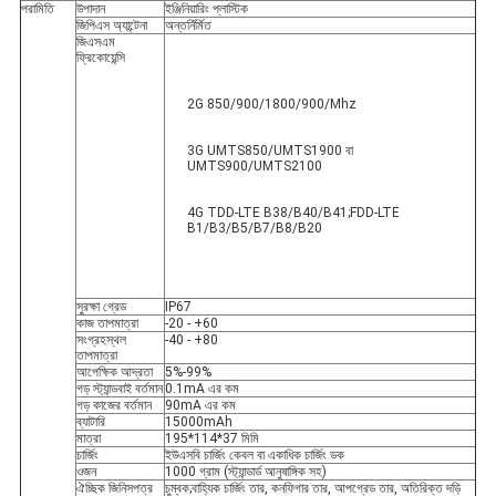
পরামিতি
উপাদান
ইঞ্জিনিয়ারিং প্লাস্টিক
জিপিএস অ্যান্টেনা
অন্তর্নির্মিত
জিএসএম 
ফ্রিকোয়েন্সি
2G 850/900/1800/900/Mhz
3G UMTS850/UMTS1900 বা 
UMTS900/UMTS2100
4G TDD-LTE B38/B40/B41;FDD-LTE 
B1/B3/B5/B7/B8/B20
সুরক্ষা গ্রেড
IP67
কাজ তাপমাত্রা
-20 - +60
সংগ্রহস্থল 
-40 - +80
তাপমাত্রা
আপেক্ষিক আদ্রতা
5%-99%
গড় স্ট্যান্ডবাই বর্তমান
0.1mA এর কম
গড় কাজের বর্তমান
90mA এর কম
ব্যাটারি
15000mAh
মাত্রা
195*114*37 মিমি
চার্জিং
ইউএসবি চার্জিং কেবল বা একাধিক চার্জিং ডক
ওজন
1000 গ্রাম (স্ট্যান্ডার্ড আনুষাঙ্গিক সহ)
ঐচ্ছিক জিনিসপত্র
চুম্বক;বাহ্যিক চার্জিং তার, কনফিগার তার, আপগ্রেড তার, অতিরিক্ত দড়ি