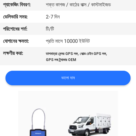
ভ্রমণ
প্যাকেজিং বিবরণ:
শক্ত কাগজ / কাঠের বাক্স / কাস্টমাইজড
ডেলিভারি সময়:
2-7 দিন
মান
পরিশোধের শর্ত:
টি/টি
নিয়ন্ত্রণ
যোগানের ক্ষমতা:
প্রতি মাসে 10000 ইউনিট
লক্ষণীয় করা:
,
,
যোগাযোগ
তাপমাত্রা সেন্সর GPS লক
কোল্ড চেইন GPS লক
GPS লক ট্র্যাকার OEM
করুন
ভালো দাম
উদ্ধৃতির
জন্য
আবেদন
সাইট