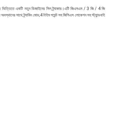
জারের ভিত্তিতে একটি নতুন ডিজাইনের সিল ট্র্যাকার।এটি জিএসএম / 3 জি / 4 জি 
স্থানের সাথে ট্র্যাকিং মোড;4 টাইম পয়েন্ট সহ জিপিএস লোকেশন সহ স্ট্যান্ডবাই 