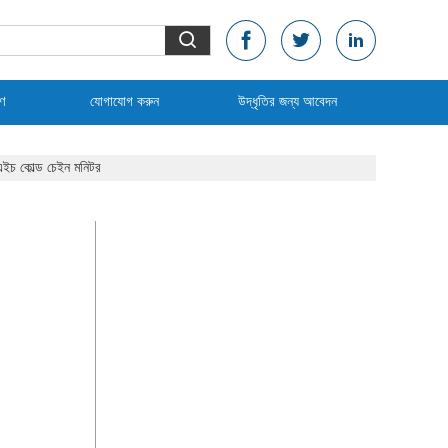
রণ
যোগাযোগ করুন
উদ্ধৃতির জন্য আবেদন
ইচ কোল্ড চেইন মনিটর