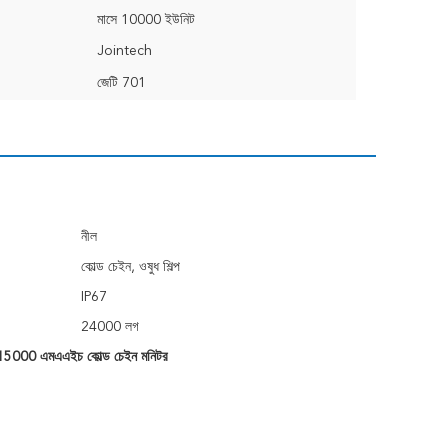
মাসে 10000 ইউনিট
Jointech
জেটি 701
নীল
কোল্ড চেইন, ওষুধ শিল্প
IP67
24000 লগ
15000 এমএএইচ কোল্ড চেইন মনিটর