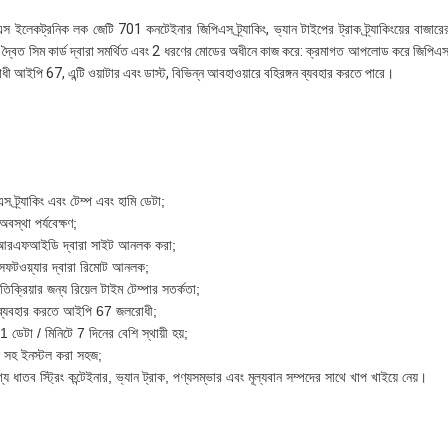
পিএস ইলেকট্রনিক লক জেটি 701 কনটেইনার জিপিএস ট্র্যাকিং, ভ্যান টাইপের ট্রাক ট্র্যাকিংয়ের বা
থে দ্বৈত সিম কার্ড দ্বারা সমর্থিত এবং 2 ধরণের মোডের অধীনে কাজ করে: ক্রমাগত আপলোড করে জিপিএস অব
আইপি 67, এন্টি ওয়াটার এবং ডাস্ট, বিভিন্ন আবহাওয়ারে বহিরঙ্গন ব্যবহার করতে পারে।
ট্র্যাকিং এবং টেম্প এবং হামি ডেটা;
স্থা পর্যবেক্ষণ;
আরএফআইডি দ্বারা সাইট আনলক করা;
টওয়্যার দ্বারা রিমোট আনলক;
রতিক্রিয়ার জন্য রিয়েল টাইম টেম্পার সতর্কতা;
যবহার করতে আইপি 67 জলরোধী;
1 ডেটা / মিনিটে 7 দিনের বেশি স্থায়ী হয়;
 সহ ইনস্টল করা সহজ;
য ধাতব স্ট্রিং কন্টেইনার, ভ্যান ট্রাক, পণ্যসম্ভার এবং মূল্যবান সম্পদের সাথে খাপ খাইয়ে নেয়।