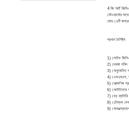
4 জি স্মার্ট জি
নেটওয়ার্কের সা
মোড।এটি জলরোধী 
প্রধান বৈশিষ্ট্য
1)।লাইভ জিপিএস 
2)।দরজা লকিং অব
3)।অনুমোদিত 
4)।এসএমএস, সফ
5)।তাত্ক্ষণিক প্
6)।আউটডোর ব্
7)।বড় ব্যাটারি 
8)।চৌম্বক বেস
9)।সামঞ্জস্যযোগ্