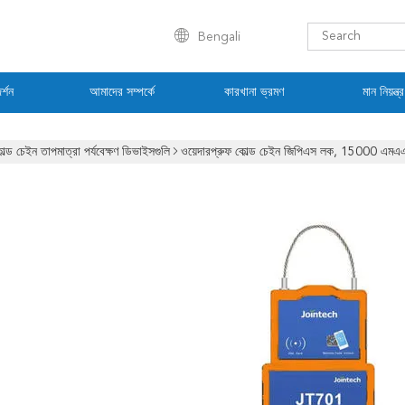
Bengali
র্শন
আমাদের সম্পর্কে
কারখানা ভ্রমণ
মান নিয়ন্ত্
োল্ড চেইন তাপমাত্রা পর্যবেক্ষণ ডিভাইসগুলি
ওয়েদারপ্রুফ কোল্ড চেইন জিপিএস লক, 15000 এমএএ