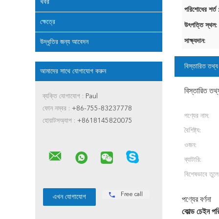
খবর
পরিশোধের শর্ত 
ক্ষেত্রে
উৎপত্তি স্থল:
সাক্ষ্যদান:
উদ্ধৃতির জন্য আবেদন
বিস্তারিত তথ্য
আমাদের সাথে যোগাযোগ করুন
বিস্তারিত তথ্
ব্যক্তি যোগাযোগ :
Paul
ফোন নম্বর :
+86-755-83237778
পণ্যের নাম:
হোয়াটসঅ্যাপ :
+8618145820075
বৈশিষ্ট্য:
ওজন:
ব্যাটারি:
বিশেষভাবে তুলে
Free call
পণ্যের বর্ণনা
কোল্ড চেইন পর