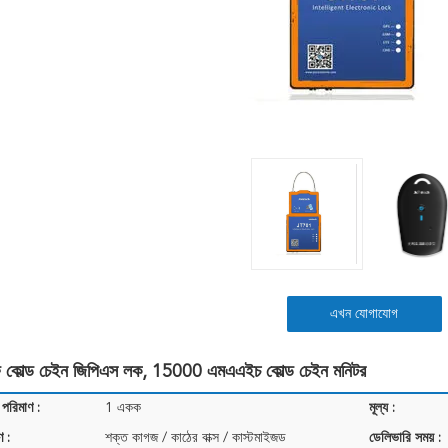
এখন যোগাযোগ
ুফ কোল্ড চেইন জিপিএস লক, 15000 এমএএইচ কোল্ড চেইন মনিটর
 পরিমাণ :
1 একক
মূল্য :
ণ :
শক্ত কাগজ / কাঠের বাক্স / কাস্টমাইজড
ডেলিভারি সময় :