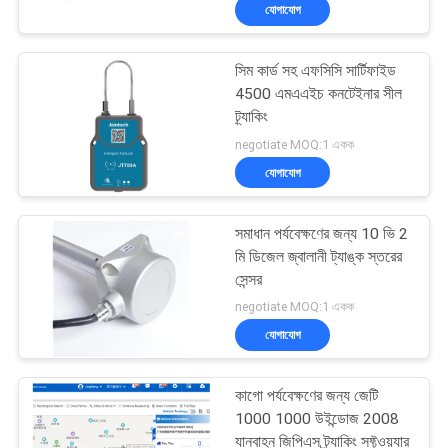
যোগাযোগ
ভ্রমণ
সিম কার্ড সহ এফসিসি সার্টিফাইড
মান
87
4500 এমএএইচ কনটেইনার সীল
নিয়ন্ত্রণ
ট্র্যাকিং
জিপিএস স্মার্ট লক
negotiate MOQ:1 একক
যোগাযোগ
যোগাযোগ
করুন
সমাধান পর্যবেক্ষণের জন্য 10 ভি 2
মি ডিজেল জ্বালানী ট্যাঙ্ক স্তরের
উদ্ধৃতির
সেন্সর
62
negotiate MOQ:1 একক
জন্য
যোগাযোগ
আবেদন
স্মার্ট ব্লুটুথ প্যাডলক
কাগো পর্যবেক্ষণের জন্য জেটি
সাইট
1000 1000 উইন্ডোজ 2008
যানবাহন জিপিএস ট্র্যাকিং সফ্টওয়্যার