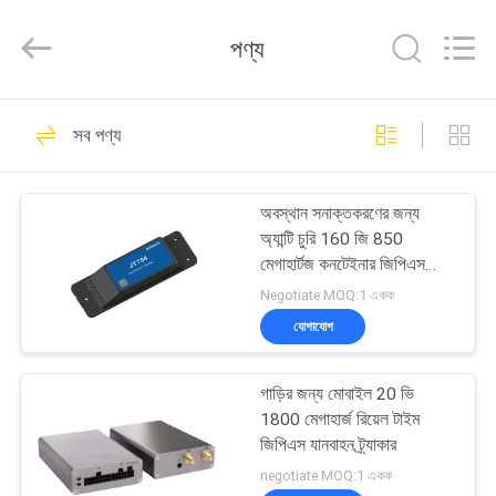
Shenzhen
Joint
Technology
পণ্য
Co.,
Ltd..
All
Rights
Reserved.
বাড়ি
190
সব পণ্য
জিপিএস ট্র্যাকিং প্যাডলক
পণ্য
অবস্থান সনাক্তকরণের জন্য
অ্যান্টি চুরি 160 জি 850
VR
মেগাহার্টজ কনটেইনার জিপিএস
প্রদর্শন
ট্র্যাকার
Negotiate MOQ:1 একক
যোগাযোগ
113
আমাদের
গাড়ির জন্য মোবাইল 20 ভি
সম্পর্কে
জিপিএস কনটেইনার লক
1800 মেগাহার্জ রিয়েল টাইম
জিপিএস যানবাহন ট্র্যাকার
কারখানা
negotiate MOQ:1 একক