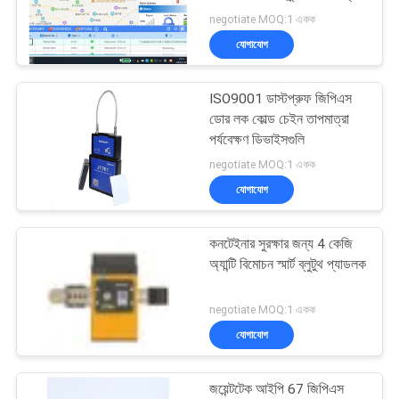
ম্যাপ
negotiate MOQ:1 একক
যোগাযোগ
PRIVACY
86
POLICY
ISO9001 ডাস্টপ্রুফ জিপিএস
ধারক সীল ট্র্যাকিং
ডোর লক কোল্ড চেইন তাপমাত্রা
পর্যবেক্ষণ ডিভাইসগুলি
negotiate MOQ:1 একক
যোগাযোগ
কনটেইনার সুরক্ষার জন্য 4 কেজি
64
অ্যান্টি বিমোচন স্মার্ট ব্লুটুথ প্যাডলক
কোল্ড চেইন তাপমাত্রা
negotiate MOQ:1 একক
পর্যবেক্ষণ ডিভাইসগুলি
যোগাযোগ
জয়েন্টটেক আইপি 67 জিপিএস