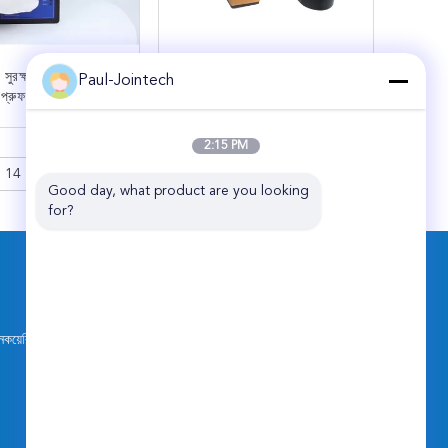
সুরক্ষার জন্য জয়েন্টটেক
রিচার্জেবল অ্যান্টি ইমপ্যাক্ট জিপিএস
Paul-Jointech
ি প্রুফ জিপিএস লোকেশন
কনটেইনার লক ISO9001
লক
শংসাপত্র
এখন যোগাযোগ
এখন যোগাযোগ
2:15 PM
14
15
>
Good day, what product are you looking 
for?
আমাদের সাথে যোগাযোগ করুন
Shenzhen Joint Technology Co., Ltd.
ফ্লোর, T4, হাই পার্ক, লুওজু কমিউনিটি, শিয়ান স্ট্রিট,
কয়েরি
বাওন জেলা, শেনজেন, চীন
86-181-4582-0075
jointech001@vip.sina.com