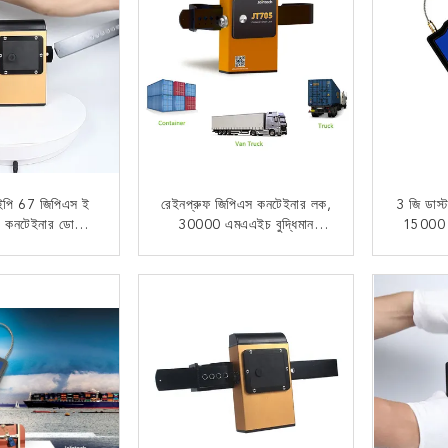
ইপি 67 জিপিএস ই
রেইনপ্রুফ জিপিএস কনটেইনার লক,
3 জি ডাস্ট
ং কনটেইনার ডোরের
30000 এমএএইচ বুদ্ধিমান
15000 এম
 অনুমোদিত
প্যাডলক
 যোগাযোগ
এখন যোগাযোগ