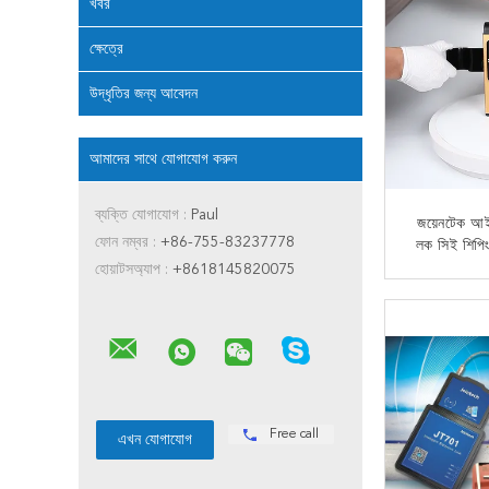
খবর
ক্ষেত্রে
উদ্ধৃতির জন্য আবেদন
আমাদের সাথে যোগাযোগ করুন
ব্যক্তি যোগাযোগ :
Paul
জয়েনটেক আ
ফোন নম্বর :
+86-755-83237778
লক সিই শিপি
জন্য
হোয়াটসঅ্যাপ :
+8618145820075
এখন
Free call