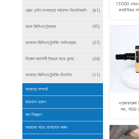
15000 এমএএইচ
কনটেইনার লক
কোল্ড চেইন তাপমাত্রা পর্যবেক্ষণ ডিভাইসগুলি
(61)
বৈদ
এখন
ধারক জিপিএস ট্র্যাকার
(95)
যানবাহন জিপিএস ট্র্যাকিং সফটওয়্যার
(27)
ডিজেল জ্বালানী ট্যাঙ্ক স্তর সেন্সর
(24)
যানবাহন জিপিএস ট্র্যাকিং ডিভাইস
(11)
আমাদের সম্পর্কে
কারখানা ভ্রমণ
ওয়েদারপ্রু
লক, 900 মে
মান নিয়ন্ত্রণ
ট্র
এখন
আমাদের সাথে যোগাযোগ করুন