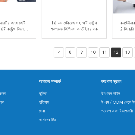
নারটির জন্য জেটি
16 এম স্টোরেজ সহ স্মার্ট ব্লুটুথ
কনটেইনার 
7 ব্লুটুথ কিলেস
শকপ্রুফ জিপিএস কনটেইনার লক
2 জি চুর
িপিএস ইলেক্ট্রনিক
লক
 যোগাযোগ
এখন যোগাযোগ
<
8
9
10
11
12
13
আমাদের সম্পর্কে
কারখানা ভ্রমণ
যাডলক
ভূমিকা
উৎপাদন লাইন
 লক
ইতিহাস
ই এম / ODM থেকে ইন
সেবা
গবেষণা এবং বিকাশকারী
আমাদের টিম