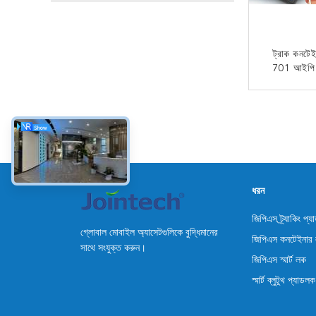
ট্রাক কনটেই
701 আইপি 6
800 এমএএইচ জ
এখন
ধরন
জিপিএস ট্র্যাকিং প্
গ্লোবাল মোবাইল অ্যাসেটগুলিকে বুদ্ধিমানের
জিপিএস কনটেইনার
সাথে সংযুক্ত করুন।
জিপিএস স্মার্ট লক
স্মার্ট ব্লুটুথ প্যাডলক