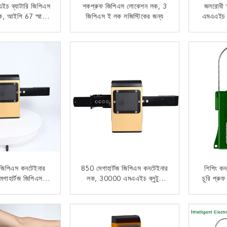
 ব্যাটারি জিপিএস
শকপ্রুফ জিপিএস লোকেশন লক, 3
জলরোধী স
, আইপি 67 স্মার্ট
জিপিএস ই লক লজিস্টিকের জন্য
এমএএইচ 
্যুতিন লক
পুনরা
 যোগাযোগ
এখন যোগাযোগ
ফ জিপিএস কনটেইনার
850 মেগাহার্টজ জিপিএস কনটেইনার
শিপিং কন
গাহার্টজ জিপিএস
লক, 30000 এমএএইচ ব্লুটুথ
চুরি প্র
্যাকার লক
কীলেস প্যাডলক
 যোগাযোগ
এখন যোগাযোগ