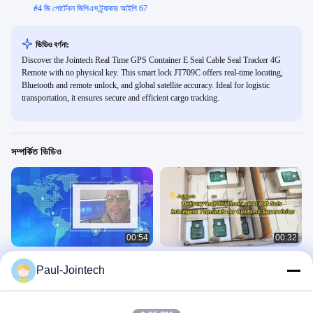
#
4 জি পোর্টেবল জিপিএস ট্র্যাকার আইপি 67
ভিডিও বর্ণনা:
Discover the Jointech Real Time GPS Container E Seal Cable Seal Tracker 4G
Remote with no physical key. This smart lock JT709C offers real-time locating,
Bluetooth and remote unlock, and global satellite accuracy. Ideal for logistic
transportation, it ensures secure and efficient cargo tracking.
সম্পর্কিত ভিডিও
00:54
00:32
#jointech's সাপ্লাই চেইন নিরাপত্তা এবং দক্ষতা
11,000 সেট ইন্টেলিজেন্ট টার্মিনাল কাস্টমস নজরদারি
Paul-Jointech
বাড়াতে 80 টিরও বেশি দেশে বিশ্বস্ত।
জন্য উড়ানের জন্য প্রস্তুত!
Company
Company
December 18, 2025
May 14, 2025