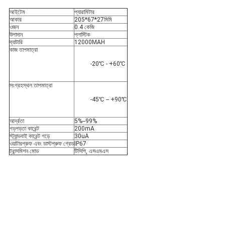
আইটেম
প্যারামিটার
আকার
205*67*27মিমি
ওজন
0.4 কেজি
উপাদান
প্লাস্টিক
ব্যাটারি
12000MAH
কাজ তাপমাত্রা
-20℃ - +60℃
সংগ্রহস্থল তাপমাত্রা
-45℃ -- +90℃
আর্দ্রতা
5%--99%
গড়পড়তা কারেন্ট
200mA
স্ট্যান্ডবাই কারেন্ট গড়ে
30uA
ওয়াটারপ্রুফ এবং ডাস্টপ্রুফ গ্রেড
IP67
ট্রান্সমিশন মোড
টিসিপি, এসএমএস