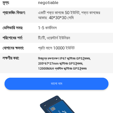
মূল্য:
negotiable
ভ্রমণ
প্যাকেজিং বিবরণ:
একটি শক্ত কাগজে 50 ইউনিট, শক্ত কাগজের
আকার: 40*30*30 সেমি
মান
ডেলিভারি সময়:
1-5 কার্যদিবস
নিয়ন্ত্রণ
পরিশোধের শর্ত:
টি/টি, ওয়েস্টার্ন ইউনিয়ন
যোগাযোগ
যোগানের ক্ষমতা:
প্রতি মাসে 10000 ইউনিট
করুন
লক্ষণীয় করা:
,
বিনামূল্যে রক্ষণাবেক্ষণ IP67 কন্টেইনার GPS ট্র্যাকার
,
205*67*27mm কন্টেইনার GPS ট্র্যাকার
12000MAH প্লাস্টিক কন্টেইনার GPS ট্র্যাকার
উদ্ধৃতির
জন্য
ভালো দাম
আবেদন
সাইট