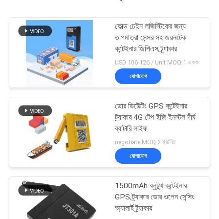
কোল্ড চেইন লজিস্টিকের জন্য
তাপমাত্রা সেন্সর সহ জয়নটেক
কন্টেইনার জিপিএস ট্র্যাকার
USD 106-126 / Unit MOQ:1 একক
যোগাযোগ
ডোর ডিটেক্টিং GPS কন্টেইনার
ট্র্যাকার 4G টেপ ইজি ইনস্টল দীর্ঘ
ব্যাটারি লাইফ
negotiate MOQ:2 ইউনিট
যোগাযোগ
1500mAh ব্লুটুথ কন্টেইনার
GPS ট্র্যাকার ডোর ওপেন সেন্সিং
অ্যালার্ট ট্র্যাকার