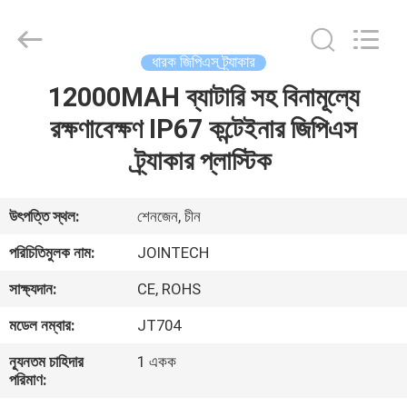
Shenzhen
Joint
Technology
Co.,
Ltd..
ধারক জিপিএস ট্র্যাকার
All
Rights
Reserved.
12000MAH ব্যাটারি সহ বিনামূল্যে
বাড়ি
রক্ষণাবেক্ষণ IP67 কন্টেইনার জিপিএস
পণ্য
ট্র্যাকার প্লাস্টিক
VR
উৎপত্তি স্থল:
শেনজেন, চীন
প্রদর্শন
পরিচিতিমুলক নাম:
JOINTECH
সাক্ষ্যদান:
CE, ROHS
আমাদের
মডেল নম্বার:
JT704
সম্পর্কে
ন্যূনতম চাহিদার
1 একক
পরিমাণ:
কারখানা