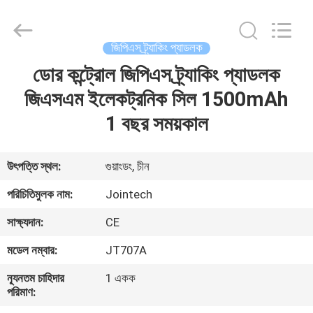
Shenzhen
Joint
Technology
Co.,
Ltd..
জিপিএস ট্র্যাকিং প্যাডলক
All
Rights
Reserved.
ডোর কন্ট্রোল জিপিএস ট্র্যাকিং প্যাডলক
বাড়ি
জিএসএম ইলেকট্রনিক সিল 1500mAh
পণ্য
1 বছর সময়কাল
VR
উৎপত্তি স্থল:
গুয়াংডং, চীন
প্রদর্শন
পরিচিতিমুলক নাম:
Jointech
সাক্ষ্যদান:
CE
আমাদের
মডেল নম্বার:
JT707A
সম্পর্কে
ন্যূনতম চাহিদার
1 একক
পরিমাণ:
কারখানা