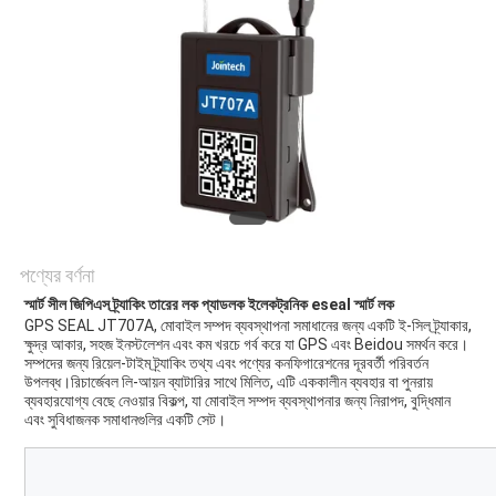
ম্যাপ
PRIVACY
POLICY
পণ্যের বর্ণনা
স্মার্ট সীল জিপিএস ট্র্যাকিং তারের লক প্যাডলক ইলেকট্রনিক eseal স্মার্ট লক
GPS SEAL JT707A, মোবাইল সম্পদ ব্যবস্থাপনা সমাধানের জন্য একটি ই-সিল ট্র্যাকার, 
ক্ষুদ্র আকার, সহজ ইনস্টলেশন এবং কম খরচে গর্ব করে যা GPS এবং Beidou সমর্থন করে।
সম্পদের জন্য রিয়েল-টাইম ট্র্যাকিং তথ্য এবং পণ্যের কনফিগারেশনের দূরবর্তী পরিবর্তন 
উপলব্ধ।রিচার্জেবল লি-আয়ন ব্যাটারির সাথে মিলিত, এটি এককালীন ব্যবহার বা পুনরায় 
ব্যবহারযোগ্য বেছে নেওয়ার বিকল্প, যা মোবাইল সম্পদ ব্যবস্থাপনার জন্য নিরাপদ, বুদ্ধিমান 
এবং সুবিধাজনক সমাধানগুলির একটি সেট।