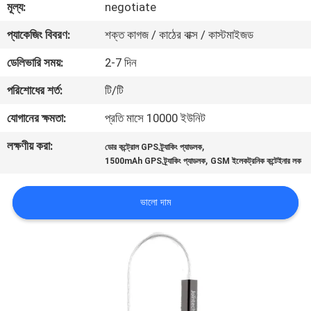
মূল্য:
negotiate
ভ্রমণ
প্যাকেজিং বিবরণ:
শক্ত কাগজ / কাঠের বাক্স / কাস্টমাইজড
মান
ডেলিভারি সময়:
2-7 দিন
নিয়ন্ত্রণ
পরিশোধের শর্ত:
টি/টি
যোগানের ক্ষমতা:
প্রতি মাসে 10000 ইউনিট
যোগাযোগ
লক্ষণীয় করা:
,
করুন
ডোর কন্ট্রোল GPS ট্র্যাকিং প্যাডলক
,
1500mAh GPS ট্র্যাকিং প্যাডলক
GSM ইলেকট্রনিক কন্টেইনার লক
উদ্ধৃতির
ভালো দাম
জন্য
আবেদন
সাইট