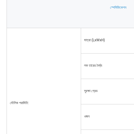
স্পেসিফিকেশন
মাত্রা (LxWxH)
লক তারের দৈর্ঘ্য
সুরক্ষা গ্রেড
মৌলিক পরামিতি:
ওজন