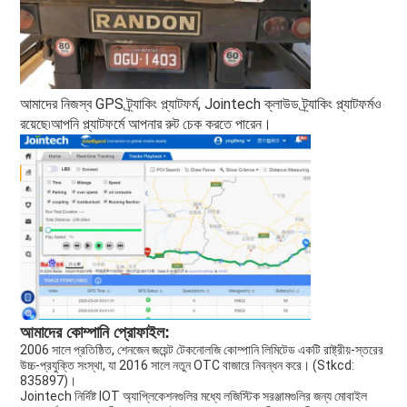
আমাদের নিজস্ব GPS ট্র্যাকিং প্ল্যাটফর্ম, Jointech ক্লাউড ট্র্যাকিং প্ল্যাটফর্মও 
রয়েছে৷আপনি প্ল্যাটফর্মে আপনার রুট চেক করতে পারেন।
আমাদের কোম্পানি প্রোফাইল:
2006 সালে প্রতিষ্ঠিত, শেনজেন জয়েন্ট টেকনোলজি কোম্পানি লিমিটেড একটি রাষ্ট্রীয়-স্তরের 
উচ্চ-প্রযুক্তি সংস্থা, যা 2016 সালে নতুন OTC বাজারে নিবন্ধন করে। (Stkcd: 
835897)।
Jointech নির্দিষ্ট IOT অ্যাপ্লিকেশনগুলির মধ্যে লজিস্টিক সরঞ্জামগুলির জন্য মোবাইল 