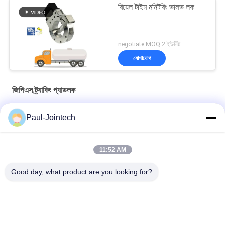
রিয়েল টাইম মনিটরিং ভালভ লক
negotiate MOQ:2 ইউনিট
যোগাযোগ
জিপিএস ট্র্যাকিং প্যাডলক
JT705A রিমোট আনলক সহ কার্গো পরিবহনের জন্য কনটেইনার জিপিএস ট্র্যাকিং লক
Paul-Jointech
রিমোট কন্ট্রোল সহ অ্যান্টি চুরি 15000 এমএএইচ ব্যাটারি জিপিএস ট্র্যাকিং প্যাডলক
11:52 AM
জোইন্টেক জেটি৭০৯এ কনটেইনার জিপিএস ট্র্যাকিং প্যাডলক ওয়াটারপ্রুফ ভ্যান ট্রাক
জিপিএস ইলেকট্রনিক লক
Good day, what product are you looking for?
সব