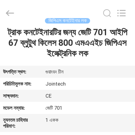
Shenzhen
Joint
Technology
Co.,
Ltd..
জিপিএস কনটেইনার লক
All
Rights
Reserved.
ট্রাক কনটেইনারটির জন্য জেটি 701 আইপি
বাড়ি
67 ব্লুটুথ কিলেস 800 এমএএইচ জিপিএস
পণ্য
ইলেক্ট্রনিক লক
VR
উৎপত্তি স্থল:
গুয়াংডং চীন
প্রদর্শন
পরিচিতিমুলক নাম:
Jointech
সাক্ষ্যদান:
CE
আমাদের
মডেল নম্বার:
জেটি 701
সম্পর্কে
ন্যূনতম চাহিদার
1 একক
পরিমাণ:
কারখানা