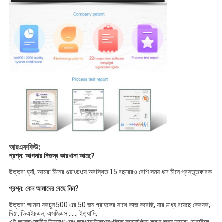
আরএফকিউ:
প্রশ্ন: আপনার নিজস্ব কারখানা আছে?
উত্তর: হ্যাঁ, আমরা চীনের গুয়াংডংয়ে অবস্থিত 15 বছরেরও বেশি সময় ধরে চীনে প্রস্তুতকারক
প্রশ্ন: কেন আমাদের বেছে নিন?
উত্তর: আমরা ফরচুন 500 এর 50 জন গ্রাহকের সাথে কাজ করেছি, যার মধ্যে রয়েছে কেরফর, 
দিয়া, ডিএইচএল, এসজিএস ...... ইত্যাদি,
এই আন্তঃজাতীয় উদ্যোগ এবং অরগানাইজেশনগুলিতে সহযোগিতা করার জন্য আমরা মোবাইলে 