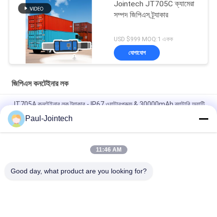
Jointech JT705C ক্যামেরা
সম্পদ জিপিএস ট্র্যাকার
USD $999 MOQ:1 একক
যোগাযোগ
জিপিএস কনটেইনার লক
JT705A কনটেইনার লক ট্র্যাকার - IP67 ওয়াটারপ্রুফ & 30000mAh ব্যাটারি অ্যান্টি
ব্রেক
Paul-Jointech
Jointech JT705C কাস্টমাইজযোগ্য ধারক জিপিএস ক্যামেরা ভিডিও প্যাডলক উচ্চ
মূল্যের পণ্য মনিটরিং লক ট্র্যাকিং ডিভাইস
11:46 AM
জেটি 701 জিপিএস স্মার্ট বৈদ্যুতিন পাত্রে লক আইপি 67 জলরোধী
Good day, what product are you looking for?
সব