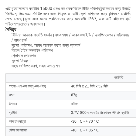
এটি বৃহত ক্ষমতার ব্যাটারি 15000 এমএ সহ ধারক রিয়েল টাইম পজিশন ট্র্যাকিংয়ের জন্য ইনবিল্ট
জিপিএস, জিএসএম মডিউল এবং এতে বিদ্যুৎ ও ডেটা ফ্লো সাশ্রয়ের জন্য বুদ্ধিমান ওয়ার্কিং
মোড রয়েছে।ধুলো এবং জলের প্রতিরোধের জন্য জলরোধী IP67, এবং এটি বহিরঙ্গন হার্ড
পরিবেশ প্রয়োগের জন্য ভাল।
বৈশিষ্ট্য:
বিভিন্ন আনলক পদ্ধতি সমর্থন।এসএমএস / আরএফআইডি / অ্যাপ্লিকেশন / সফ্টওয়্যার 
/ পাসওয়ার্ড
সুরক্ষা পর্যবেক্ষণ, অবৈধ আনলক করার জন্য অ্যালার্ম
রিয়েল টাইম অনলাইন পর্যবেক্ষণ
গ্লোবাল লোকেশন
সুরক্ষা নিয়ন্ত্রণ
সহজ সংক্ষিপ্তকরণ, সহজ অপারেশন
পরামিতি
মাত্রা (এল এক্স ডাব্লু এক্স এইচ)
46 মিমি x 21 মিমি x 52 মিমি
ওজন
67g
উপাদান
নাইলন
ব্যাটারি
3.7V, 800 এমএএইচ রিচার্জেবল লিথিয়াম ব্যাটারি
কাজ তাপমাত্রা
-30। C - + 70 ° C
স্টোর তাপমাত্রা
-40। C - + 85 ° C