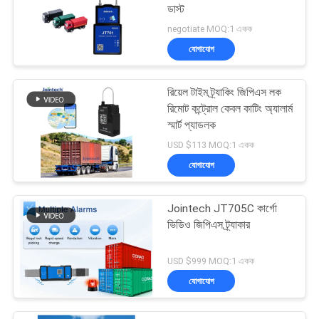
ডাস্ট
negotiate MOQ:1 একক
যোগাযোগ
রিয়েল টাইম ট্র্যাকিং জিপিএস লক
রিমোট কন্ট্রোল কেবল কাটিং অ্যালার্ম
স্মার্ট প্যাডলক
USD $113 MOQ:1 একক
যোগাযোগ
Jointech JT705C কার্গো
ভিডিও জিপিএস ট্র্যাকার
USD $999 MOQ:1 একক
যোগাযোগ