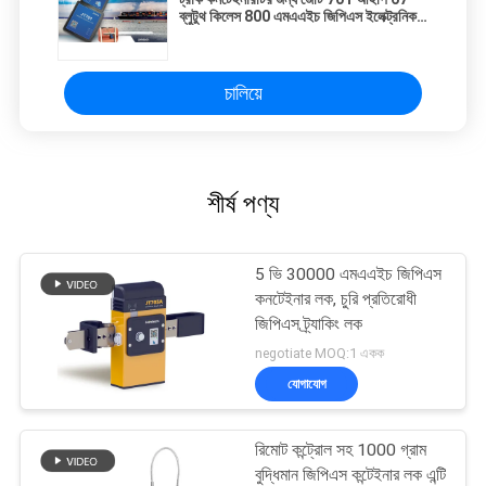
ব্লুটুথ কিলেস 800 এমএএইচ জিপিএস ইলেক্ট্রনিক
লক
চালিয়ে
শীর্ষ পণ্য
5 ভি 30000 এমএএইচ জিপিএস
কনটেইনার লক, চুরি প্রতিরোধী
জিপিএস ট্র্যাকিং লক
negotiate MOQ:1 একক
যোগাযোগ
রিমোট কন্ট্রোল সহ 1000 গ্রাম
বুদ্ধিমান জিপিএস কন্টেইনার লক এন্টি