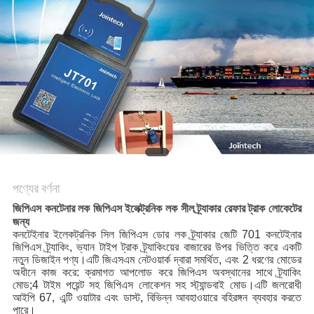
ম্যাপ
PRIVACY
POLICY
পণ্যের বর্ণনা
জিপিএস কনটেনার লক জিপিএস ইলেক্ট্রনিক লক সীল ট্র্যাকার রেফার ট্রাক লোকেটের
জন্য
কনটেইনার ইলেকট্রনিক সিল জিপিএস ডোর লক ট্র্যাকার জেটি 701 কনটেইনার
জিপিএস ট্র্যাকিং, ভ্যান টাইপ ট্রাক ট্র্যাকিংয়ের বাজারের উপর ভিত্তি করে একটি
নতুন ডিজাইন পণ্য।এটি জিএসএম নেটওয়ার্ক দ্বারা সমর্থিত, এবং 2 ধরণের মোডের
অধীনে কাজ করে: ক্রমাগত আপলোড করে জিপিএস অবস্থানের সাথে ট্র্যাকিং
মোড;4 টাইম পয়েন্ট সহ জিপিএস লোকেশন সহ স্ট্যান্ডবাই মোড।এটি জলরোধী
আইপি 67, এন্টি ওয়াটার এবং ডাস্ট, বিভিন্ন আবহাওয়ারে বহিরঙ্গন ব্যবহার করতে
পারে।