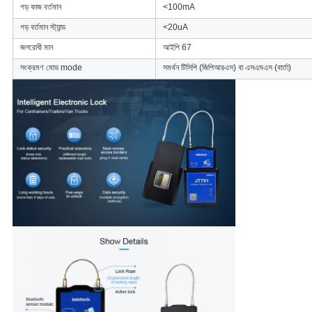
গড় কাজ বর্তমান
<100mA
গড় বর্তমান স্ট্যান্ড
<20uA
জলরোধী মান
আইপি 67
সংক্রমণ মোড mode
সমর্থন টিসিপি (জিপিআরএস) বা এসএমএস (বার্তা)