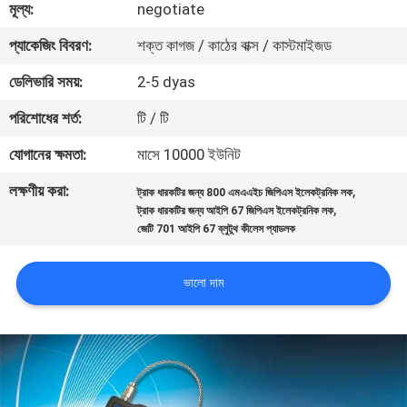
মূল্য:
negotiate
ভ্রমণ
প্যাকেজিং বিবরণ:
শক্ত কাগজ / কাঠের বাক্স / কাস্টমাইজড
মান
ডেলিভারি সময়:
2-5 dyas
নিয়ন্ত্রণ
পরিশোধের শর্ত:
টি / টি
যোগানের ক্ষমতা:
মাসে 10000 ইউনিট
যোগাযোগ
লক্ষণীয় করা:
,
করুন
ট্রাক ধারকটির জন্য 800 এমএএইচ জিপিএস ইলেকট্রনিক লক
,
ট্রাক ধারকটির জন্য আইপি 67 জিপিএস ইলেকট্রনিক লক
জেটি 701 আইপি 67 ব্লুটুথ কীলেস প্যাডলক
উদ্ধৃতির
ভালো দাম
জন্য
আবেদন
সাইট