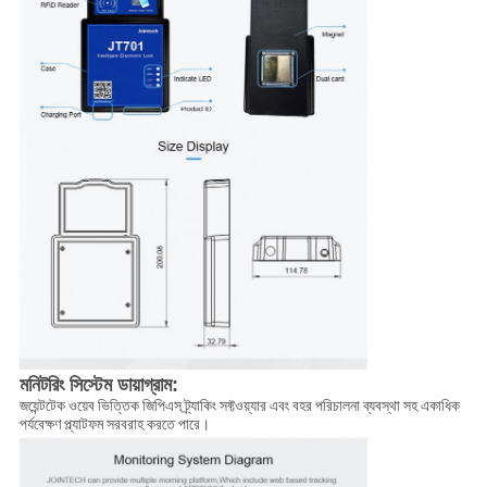
মনিটরিং সিস্টেম ডায়াগ্রাম:
জয়েন্টটেক ওয়েব ভিত্তিক জিপিএস ট্র্যাকিং সফ্টওয়্যার এবং বহর পরিচালনা ব্যবস্থা সহ একাধিক
পর্যবেক্ষণ প্ল্যাটফম সরবরাহ করতে পারে।