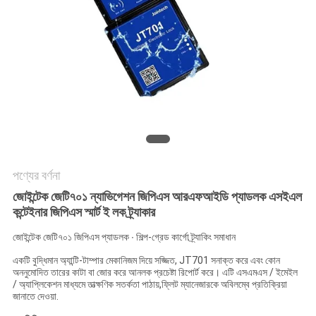
ম্যাপ
PRIVACY
POLICY
পণ্যের বর্ণনা
জোইন্টেক জেটি৭০১ ন্যাভিগেশন জিপিএস আরএফআইডি প্যাডলক এসইএল
কন্টেইনার জিপিএস স্মার্ট ই লক ট্র্যাকার
জোইন্টেক জেটি৭০১ জিপিএস প্যাডলক ∙ শিল্প-গ্রেড কার্গো ট্র্যাকিং সমাধান
একটি বুদ্ধিমান অ্যান্টি-টাম্পার মেকানিজম দিয়ে সজ্জিত, JT701 সনাক্ত করে এবং কোন
অননুমোদিত তারের কাটা বা জোর করে আনলক প্রচেষ্টা রিপোর্ট করে। এটি এসএমএস / ইমেইল
/ অ্যাপ্লিকেশন মাধ্যমে তাত্ক্ষণিক সতর্কতা পাঠায়,ফ্লিট ম্যানেজারকে অবিলম্বে প্রতিক্রিয়া
জানাতে দেওয়া.