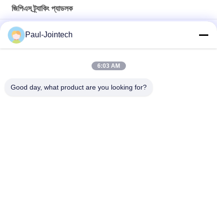
জিপিএস ট্র্যাকিং প্যাডলক
JT705A রিমোট আনলক সহ কার্গো পরিবহনের জন্য কনটেইনার জিপিএস ট্র্যাকিং লক
Paul-Jointech
রিমোট কন্ট্রোল সহ অ্যান্টি চুরি 15000 এমএএইচ ব্যাটারি জিপিএস ট্র্যাকিং প্যাডলক
6:03 AM
জোইন্টেক জেটি৭০৯এ কনটেইনার জিপিএস ট্র্যাকিং প্যাডলক ওয়াটারপ্রুফ ভ্যান ট্রাক
জিপিএস ইলেকট্রনিক লক
Good day, what product are you looking for?
সব
জিপিএস ট্র্যাকিং প্যাডলক
জিপিএস কনটেইনার লক
জিপিএস স্মার্ট লক
স্মার্ট ব্লুটুথ প্যাডলক
কোল্ড চেইন তাপমাত্রা 
ধারক সীল ট্র্যাকিং
পর্যবেক্ষণ ডিভাইসগুলি