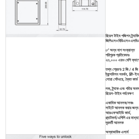
রিয়েল টাইম পজিশন ট্র্যাকি
জিপিএস+বিডিএস+এলবি
✅ অন্ধ দাগ সংক্রান্ত
পরিপূরক প্রতিবেদনঃ
২৩,০০০ এরও বেশি ক্যাশ
তথ্য প্রেরণঃ 2 জি / 4 জি
ট্রান্সমিশন সমর্থন, বিল্ট-ইন
লোরা গেটওয়ে, দ্বৈত কার্ড
লক, ট্র্যাক এবং গতির অবস
রিয়েল-টাইম পর্যবেক্ষণ
একাধিক আনলক/লকঃ
সাইটে আনলক করার জন্য
আরএফআইডি কার্ড,
প্ল্যাটফর্ম/এপিপি এর মাধ্য
দূরবর্তী আনলক
অস্বাভাবিক এলার্ম