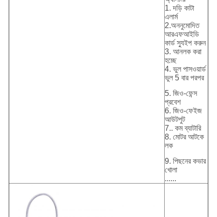
1. দড়ি কাটা
এলার্ম
2.অননুমোদিত
আরএফআইডি
কার্ড স্যুইপ করুন
3. আনলক করা
হচ্ছে
4. ভুল পাসওয়ার্ড
ভুল 5 বার পরপর
5. জিও-ফেন্স
প্রবেশ
6. জিও-ফেইজ
আউটপুট
7.. কম ব্যাটারি
8. মোটর আটকে
লক
9. পিছনের কভার
খোলা
......