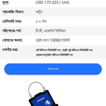
মূল্য:
USD 173-223 / Unit
ভ্রমণ
প্যাকেজিং বিবরণ:
কার্টুন
মান
ডেলিভারি সময়:
৫-৮ দিন
নিয়ন্ত্রণ
পরিশোধের শর্ত:
টি/টি, ওয়েস্টার্ন ইউনিয়ন
যোগানের ক্ষমতা:
প্রতি মাসে 10000 ইউনিট
যোগাযোগ
লক্ষণীয় করা:
,
,
করুন
স্মার্ট জিপিএস সিকিউরিটি লক
অ্যান্টি-চুরি জিপিএস সিকিউরিটি লক
ওয়্যারলেস ট্র্যাকিং জিপিএস সিকিউরিটি লক
উদ্ধৃতির
ভালো দাম
জন্য
আবেদন
সাইট