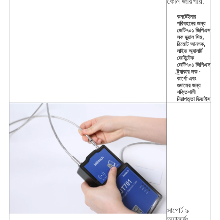
কোন জায়গায়.
কনটেইনার
পরিবহনের জন্য
জেটি৭০১ জিপিএস
লক ডুয়াল সিম,
রিমোট আনলক,
লাইভ অ্যালার্ট
জোইন্টেক
জেটি৭০১ জিপিএস
ট্র্যাকার লক ∙
কার্গো এবং
গুদামের জন্য
শক্তিশালী
নিরাপত্তা ডিভাইস
সাপোর্ট ৯
অ্যালার্মঃ