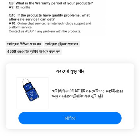
ডাস্টপ্রুফ জিপিএস ধারক লক
ডাস্টপ্রুফ বুদ্ধিমান প্যাডলক
4500 এমএএইচ ব্যাটারি জিপিএস ধারক লক
এর সেরা মূল্য পান
স্মার্ট জিপিএস সিকিউরিটি লক জেটি৭০১ কনটেইনারের
জন্য ওয়্যারলেস ট্র্যাকিং এবং এন্টি-চুরি
চালিয়ে