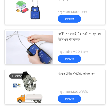
negotiate MOQ:1 একক
যোগাযোগ
জেটি৭০১ জোইন্টেক স্মার্ট লং ক্যাবল
জিপিএস প্যাডলক
negotiable MOQ:1 একক
যোগাযোগ
রিয়েল টাইম মনিটরিং ভালভ লক
negotiate MOQ:2 ইউনিট
যোগাযোগ