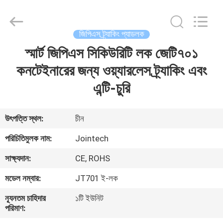
Shenzhen
Joint
Technology
Co.,
Ltd..
জিপিএস ট্র্যাকিং প্যাডলক
All
Rights
Reserved.
স্মার্ট জিপিএস সিকিউরিটি লক জেটি৭০১
বাড়ি
কনটেইনারের জন্য ওয়্যারলেস ট্র্যাকিং এবং
পণ্য
এন্টি-চুরি
VR
উৎপত্তি স্থল:
চীন
প্রদর্শন
পরিচিতিমুলক নাম:
Jointech
সাক্ষ্যদান:
CE, ROHS
আমাদের
মডেল নম্বার:
JT701 ই-লক
সম্পর্কে
ন্যূনতম চাহিদার
১টি ইউনিট
পরিমাণ:
কারখানা