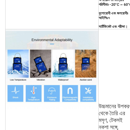
পরিসীমাঃ -20°C ~ 60
ধুলোরোধী এবং জলরোধীঃ
আইপি৬৭
সার্টিফিকেট এবং পরীক্ষা।
উচ্চমানের উপকর
থেকে তৈরি এর
মসৃণ, টেকসই
নকশা সঙ্গে,