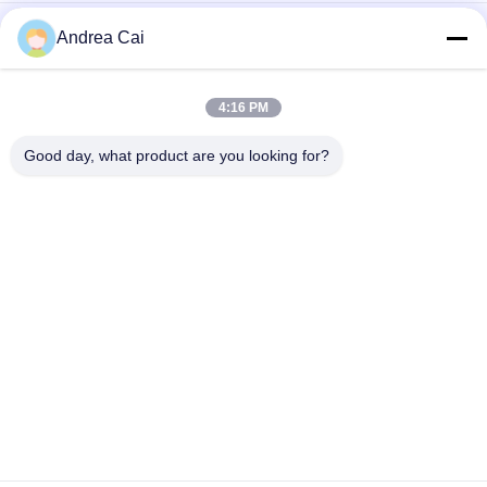
JT705A রিমোট আনলক সহ কার্গো পরিবহনের জন্য কনটেইনার জিপিএস ট্র্যাকিং লক
Andrea Cai
রিমোট কন্ট্রোল সহ অ্যান্টি চুরি 15000 এমএএইচ ব্যাটারি জিপিএস ট্র্যাকিং প্যাডলক
4:16 PM
জোইন্টেক জেটি৭০৯এ কনটেইনার জিপিএস ট্র্যাকিং প্যাডলক ওয়াটারপ্রুফ ভ্যান ট্রাক
জিপিএস ইলেকট্রনিক লক
Good day, what product are you looking for?
সব
জিপিএস ট্র্যাকিং প্যাডলক
জিপিএস কনটেইনার লক
জিপিএস স্মার্ট লক
স্মার্ট ব্লুটুথ প্যাডলক
কোল্ড চেইন তাপমাত্রা 
ধারক সীল ট্র্যাকিং
পর্যবেক্ষণ ডিভাইসগুলি
যানবাহন জিপিএস ট্র্যাকিং 
ধারক জিপিএস ট্র্যাকার
সফটওয়্যার