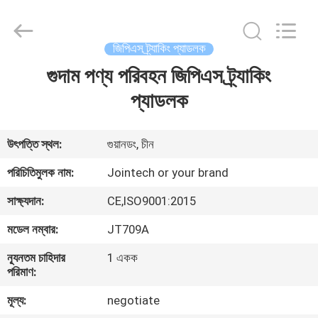
Shenzhen
Joint
Technology
Co.,
Ltd..
জিপিএস ট্র্যাকিং প্যাডলক
All
Rights
Reserved.
গুদাম পণ্য পরিবহন জিপিএস ট্র্যাকিং
বাড়ি
প্যাডলক
পণ্য
উৎপত্তি স্থল:
গুয়ানডং, চীন
VR
পরিচিতিমুলক নাম:
Jointech or your brand
প্রদর্শন
সাক্ষ্যদান:
CE,ISO9001:2015
মডেল নম্বার:
JT709A
আমাদের
সম্পর্কে
ন্যূনতম চাহিদার
1 একক
পরিমাণ:
মূল্য:
negotiate
কারখানা