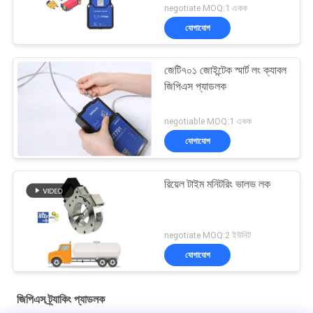
negotiate MOQ:1 একক
যোগাযোগ
জেটি৭০১ জোইন্টেক স্মার্ট লং ক্যাবল
জিপিএস প্যাডলক
negotiable MOQ:1 একক
যোগাযোগ
রিয়েল টাইম মনিটরিং ভালভ লক
negotiate MOQ:2 ইউনিট
যোগাযোগ
জিপিএস ট্র্যাকিং প্যাডলক