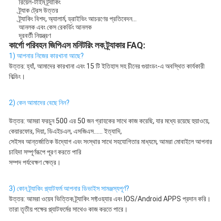
রিয়েল-টাইম ট্র্যাকিং
ট্র্যাক ট্রেস উত্তর
ট্র্যাকিং বিশদ, অ্যালার্ম, ড্রাইভিং আচরণের প্রতিবেদন...
আনলক এবং কেস রেকর্ডিং আনলক
দূরবর্তী নিয়ন্ত্রণ
কার্গো পরিবহন জিপিএস মনিটরিং লক ট্র্যাকার FAQ:
1) আপনার নিজের কারখানা আছে?
উত্তর: হ্যাঁ, আমাদের কারখানা এবং 15 টি ইতিহাস সহ চীনের গুয়াংডং-এ অবস্থিত কার্যকারী 
বিল্ডিং।
2) কেন আমাদের বেছে নিন?
উত্তর: আমরা ফরচুন 500 এর 50 জন গ্রাহকের সাথে কাজ করেছি, যার মধ্যে রয়েছে হুয়াওয়ে, 
কেয়ারফোর, দিয়া, ডিএইচএল, এসজিএস...... ইত্যাদি,
সেইসব আন্তর্জাতিক উদ্যোগ এবং সংস্থার সাথে সহযোগিতার মাধ্যমে, আমরা মোবাইলে আপনার 
চাহিদা সম্পূর্ণরূপে পূরণ করতে পারি
সম্পদ পর্যবেক্ষণ ক্ষেত্র।
3) কোন ট্র্যাকিং প্ল্যাটফর্ম আপনার ডিভাইস সামঞ্জস্যপূর্ণ?
উত্তর: আমরা ওয়েব ভিত্তিক ট্র্যাকিং সফ্টওয়্যার এবং IOS/Android APPS প্রদান করি।
তারা তৃতীয় পক্ষের প্ল্যাটফর্মের সাথেও কাজ করতে পারে।