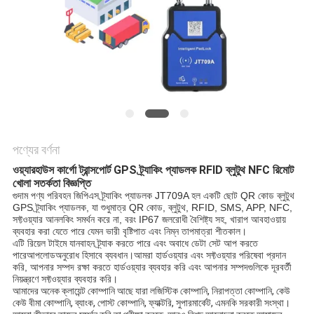
ম্যাপ
PRIVACY
POLICY
পণ্যের বর্ণনা
ওয়্যারহাউস কার্গো ট্রান্সপোর্ট GPS ট্র্যাকিং প্যাডলক RFID ব্লুটুথ NFC রিমোট 
খোলা সতর্কতা বিজ্ঞপ্তি
গুদাম পণ্য পরিবহন জিপিএস ট্র্যাকিং প্যাডলক JT709A হল একটি ছোট QR কোড ব্লুটুথ 
GPS ট্র্যাকিং প্যাডলক, যা শুধুমাত্র QR কোড, ব্লুটুথ, RFID, SMS, APP, NFC, 
সফ্টওয়্যার আনলকিং সমর্থন করে না, বরং IP67 জলরোধী বৈশিষ্ট্য সহ, খারাপ আবহাওয়ায় 
ব্যবহার করা যেতে পারে যেমন ভারী বৃষ্টিপাত এবং নিম্ন তাপমাত্রা শীতকাল।
এটি রিয়েল টাইমে যানবাহন ট্র্যাক করতে পারে এবং অবাধে ডেটা সেট আপ করতে 
পারে
আপলোড
অনুরোধ হিসাবে ব্যবধান।আমরা হার্ডওয়্যার এবং সফ্টওয়্যার পরিষেবা প্রদান 
করি, আপনার সম্পদ রক্ষা করতে হার্ডওয়্যার ব্যবহার করি এবং আপনার সম্পদগুলিকে দূরবর্তী 
নিয়ন্ত্রণে সফ্টওয়্যার ব্যবহার করি।
আমাদের অনেক ক্লায়েন্ট কোম্পানি আছে যারা লজিস্টিক কোম্পানি, নিরাপত্তা কোম্পানি, কেউ 
কেউ বীমা কোম্পানি, ব্যাংক, পোস্ট কোম্পানি, ফ্যাক্টরি, সুপারমার্কেট, এমনকি সরকারী সংস্থা।