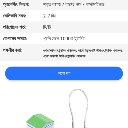
ভ্রমণ
প্যাকেজিং বিবরণ:
শক্ত কাগজ / কাঠের বাক্স / কাস্টমাইজড
ডেলিভারি সময়:
2-7 দিন
মান
পরিশোধের শর্ত:
টি/টি
নিয়ন্ত্রণ
যোগানের ক্ষমতা:
প্রতি মাসে 10000 ইউনিট
লক্ষণীয় করা:
,
,
যোগাযোগ
গুদাম জিপিএস ট্র্যাকিং প্যাডলক
কার্গো ট্রান্সপোর্ট জিপিএস ট্র্যাকিং প্যাডলক
ওপেন অ্যালার্ট জিপিএস ট্র্যাকিং প্যাডলক
করুন
ভালো দাম
উদ্ধৃতির
জন্য
আবেদন
সাইট