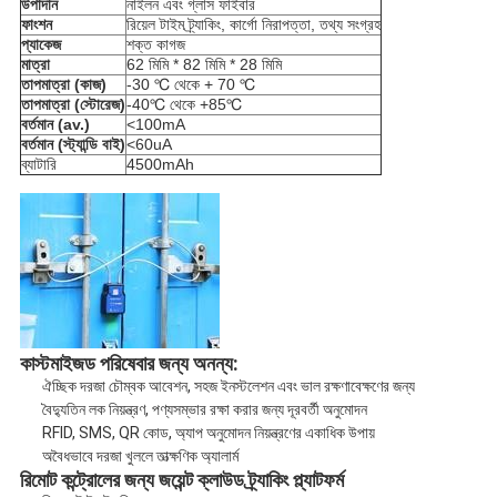
উপাদান
নাইলন এবং গ্লাস ফাইবার
ফাংশন
রিয়েল টাইম ট্র্যাকিং, কার্গো নিরাপত্তা, তথ্য সংগ্রহ
প্যাকেজ
শক্ত কাগজ
মাত্রা
62 মিমি * 82 মিমি * 28 মিমি
তাপমাত্রা (কাজ)
-30 ℃ থেকে + 70 ℃
তাপমাত্রা (স্টোরেজ)
-40℃ থেকে +85℃
বর্তমান (av.)
<100mA
বর্তমান (স্ট্যান্ডি বাই)
<60uA
ব্যাটারি
4500mAh
কাস্টমাইজড পরিষেবার জন্য অনন্য:
ঐচ্ছিক দরজা চৌম্বক আবেশন, সহজ ইনস্টলেশন এবং ভাল রক্ষণাবেক্ষণের জন্য
বৈদ্যুতিন লক নিয়ন্ত্রণ, পণ্যসম্ভার রক্ষা করার জন্য দূরবর্তী অনুমোদন
RFID, SMS, QR কোড, অ্যাপ অনুমোদন নিয়ন্ত্রণের একাধিক উপায়
অবৈধভাবে দরজা খুললে তাত্ক্ষণিক অ্যালার্ম
রিমোট কন্ট্রোলের জন্য জয়েন্ট ক্লাউড ট্র্যাকিং প্ল্যাটফর্ম